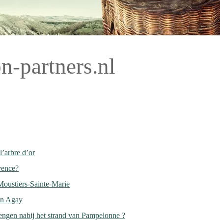
n-partners.nl
’arbre d’or
vence?
Moustiers-Sainte-Marie
in Agay
ngen nabij het strand van Pampelonne ?