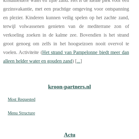
kristalheldere water en fijne zand. Het is de ideale plek voor een
gezinsvakantie, met een prachtige omgeving voor ontspanning
en plezier. Kinderen kunnen veilig spelen op het zachte zand,
terwijl volwassenen genieten van de mediterrane zon of
verkoeling zoeken in de kalme zee. Bovendien is het strand
groot genoeg om zelfs in het hoogseizoen nooit overvol te
voelen. Activiteite (
Het strand van Pampelonne biedt meer dan
alleen helder water en gouden zand
) [
...
]
kroon-partners.nl
Most Requested
Menu Structure
Actu