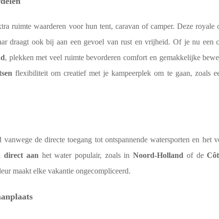
rdelen
xtra ruimte waarderen voor hun tent, caravan of camper. Deze royale 
aar draagt ook bij aan een gevoel van rust en vrijheid. Of je nu een
nd
, plekken met veel ruimte bevorderen comfort en gemakkelijke beweg
tsen
flexibiliteit om creatief met je kampeerplek om te gaan, zoals e
d vanwege de directe toegang tot ontspannende watersporten en het v
en
direct aan
het water populair, zoals in
Noord-Holland
of de
Côt
 deur maakt elke vakantie ongecompliceerd.
aanplaats