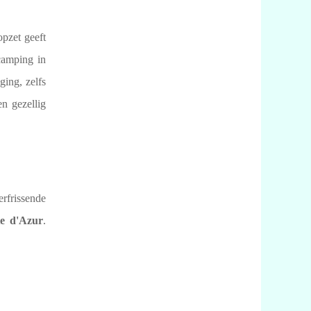
opzet geeft
 camping in
ing, zelfs
en gezellig
erfrissende
e d'Azur
.