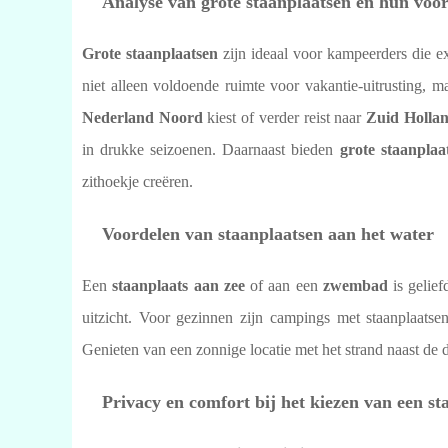
Analyse van grote staanplaatsen en hun voo
Grote staanplaatsen
zijn ideaal voor kampeerders die e
niet alleen voldoende ruimte voor vakantie-uitrusting, m
Nederland Noord
kiest of verder reist naar
Zuid Holla
in drukke seizoenen. Daarnaast bieden
grote staanplaa
zithoekje creëren.
Voordelen van staanplaatsen aan het water
Een
staanplaats aan zee
of aan een
zwembad
is gelief
uitzicht. Voor gezinnen zijn campings met staanplaats
Genieten van een zonnige locatie met het strand naast de
Privacy en comfort bij het kiezen van een st