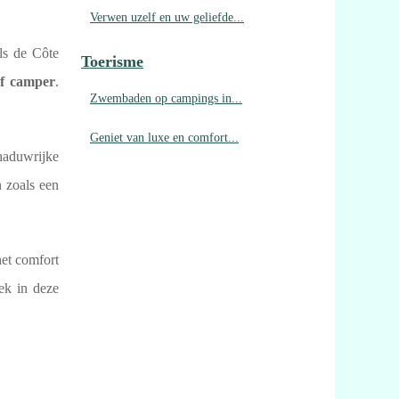
Verwen uzelf en uw geliefde...
ls de Côte
Toerisme
of camper
.
Zwembaden op campings in...
Geniet van luxe en comfort...
haduwrijke
n zoals een
 het comfort
ek in deze