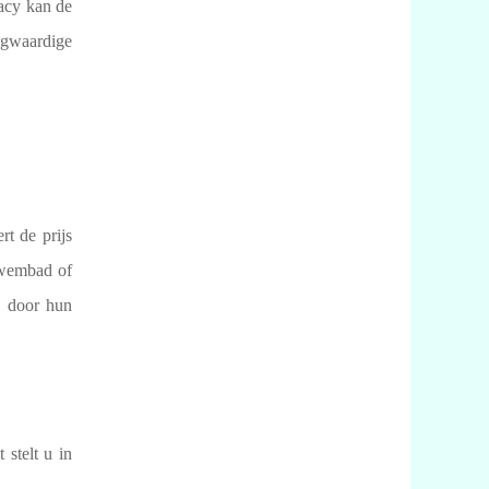
vacy kan de
ogwaardige
rt de prijs
 zwembad of
n door hun
t stelt u in