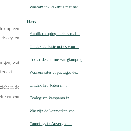
Waarom uw vakantie met het...
Reis
plek op een
Familiecamping in de cantal...
privacy en
Ontdek de beste opties voor...
Ervaar de charme van glamping...
ningen, wat
t zoekt.
Waarom sites et paysages de...
Ontdek het 4-sterren...
zicht in de
elijken van
Ecologisch kamperen in...
Wat zijn de kenmerken van...
Campings in Auvergne:...