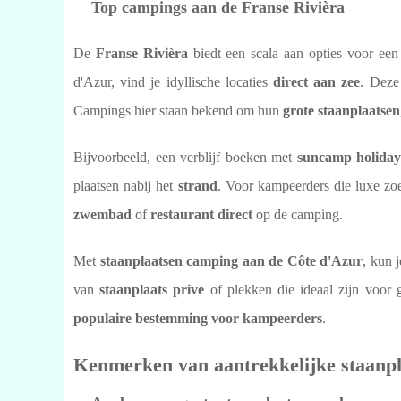
Top campings aan de Franse Rivièra
De
Franse Rivièra
biedt een scala aan opties voor ee
d'Azur, vind je idyllische locaties
direct aan zee
. Deze
Campings hier staan bekend om hun
grote staanplaatsen
Bijvoorbeeld, een verblijf boeken met
suncamp holiday
plaatsen nabij het
strand
. Voor kampeerders die luxe zoe
zwembad
of
restaurant direct
op de camping.
Met
staanplaatsen camping aan de Côte d'Azur
, kun 
van
staanplaats prive
of plekken die ideaal zijn voor
populaire bestemming voor kampeerders
.
Kenmerken van aantrekkelijke staanpl