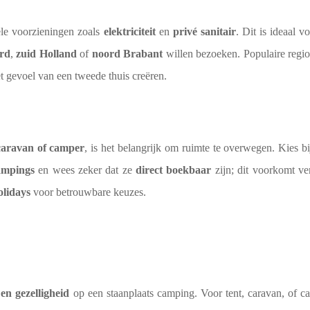
ele voorzieningen zoals
elektriciteit
en
privé sanitair
. Dit is ideaal 
rd
,
zuid Holland
of
noord Brabant
willen bezoeken. Populaire regio
t gevoel van een tweede thuis creëren.
 caravan of camper
, is het belangrijk om ruimte te overwegen. Kies b
ampings
en wees zeker dat ze
direct boekbaar
zijn; dit voorkomt ve
lidays
voor betrouwbare keuzes.
en gezelligheid
op een staanplaats camping. Voor tent, caravan, of ca