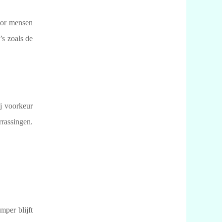
voor mensen
’s zoals de
ij voorkeur
rrassingen.
mper blijft