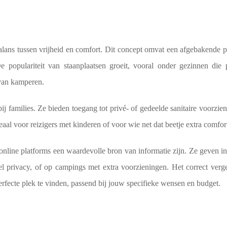
alans tussen vrijheid en comfort. Dit concept omvat een afgebakende 
 populariteit van staanplaatsen groeit,
vooral onder gezinnen die 
 van kamperen.
bij families. Ze bieden toegang tot privé- of gedeelde sanitaire voorzie
eaal voor reizigers met kinderen of voor wie net dat beetje extra comfor
 online platforms een waardevolle bron van informatie zijn. Ze geven in
eel privacy, of op campings met extra voorzieningen. Het correct verg
erfecte plek te vinden, passend bij jouw specifieke wensen en budget.