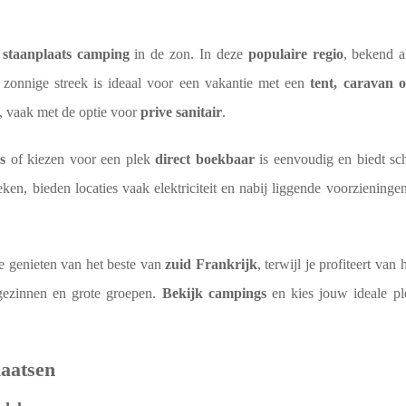
n
staanplaats camping
in de zon. In deze
populaire regio
, bekend a
 zonnige streek is ideaal voor een vakantie met een
tent, caravan 
, vaak met de optie voor
prive sanitair
.
s
of kiezen voor een plek
direct boekbaar
is eenvoudig en biedt sc
ken, bieden locaties vaak elektriciteit en nabij liggende voorzieninge
je genieten van het beste van
zuid Frankrijk
, terwijl je profiteert van
 gezinnen en grote groepen.
Bekijk campings
en kies jouw ideale pl
aatsen