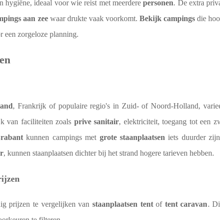
n hygiëne, ideaal voor wie reist met meerdere
personen
. De extra pri
mpings aan zee
waar drukte vaak voorkomt.
Bekijk campings
die ho
r een zorgeloze planning.
sen
land
, Frankrijk of populaire regio's in Zuid- of Noord-Holland, variee
k van faciliteiten zoals
prive sanitair
, elektriciteit, toegang tot een
rabant
kunnen campings met
grote staanplaatsen
iets duurder zij
r
, kunnen staanplaatsen dichter bij het strand hogere tarieven hebben.
rijzen
g prijzen te vergelijken van
staanplaatsen tent
of
tent caravan
. Di
orkeuren te filteren.