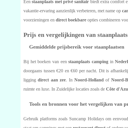
Een
staanplaats met privé sanitair
biedt extra comfort e
vakantie-ervaring aanzienlijk verbeteren, met name op
ca
voorzieningen en
direct boekbare
opties combineren voo
Prijs en vergelijkingen van staanplaat
Gemiddelde prijsbereik voor staanplaatsen
Bij het boeken van een
staanplaats camping
in
Neder
doorgaans tussen €20 en €60 per nacht. Dit is afhankelij
ligging
direct aan zee
. In
Noord-Holland
of
Noord-B
ruimte en luxe. In Zuidelijke locaties zoals de
Côte d'Azu
Tools en bronnen voor het vergelijken van p
Gebruik platforms zoals Suncamp Holidays om eenvoudi
staat om campings met een
restaurant direct
of andere vo