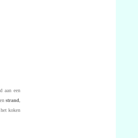
ld aan een
een
strand
,
 het koken